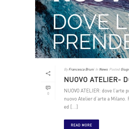
By
Francesca Bruni
In
News
Posted
Giugn
NUOVO ATELIER- D
NUOVO ATELIER: dove l’arte pr
0
nuovo Atelier d’arte a Milano. 
ed [...]
READ MORE