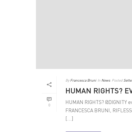
By
Francesca Bruni
In
News
Posted
Sette
HUMAN RIGHTS? E
HUMAN RIGHTS? @DIGNITY even
0
FRANCESCA BRUNI, RIFLESSIONE 
[...]